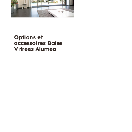
Options et
Options et
accessoires Baies
accessoires Fen
Vitrées Aluméa
et Portes Fenêtr
Aluméa
?