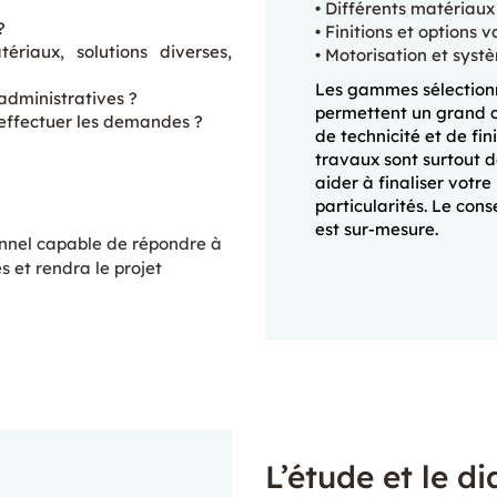
Différents matériaux 
?
Finitions et options v
riaux, solutions diverses,
Motorisation et syst
Les gammes sélectionn
dministratives ?
permettent un grand c
 effectuer les demandes ?
de technicité et de fin
travaux sont surtout d
?
aider à finaliser votre
particularités. Le cons
est sur-mesure.
onnel capable de répondre à
es
et rendra le projet
L’étude et le d