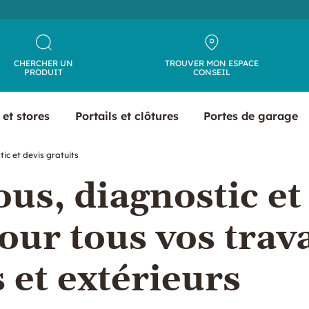
CHERCHER UN
TROUVER MON ESPACE
PRODUIT
CONSEIL
 et stores
Portails et clôtures
Portes de garage
ic et devis gratuits
us, diagnostic et
pour tous vos trav
 et extérieurs