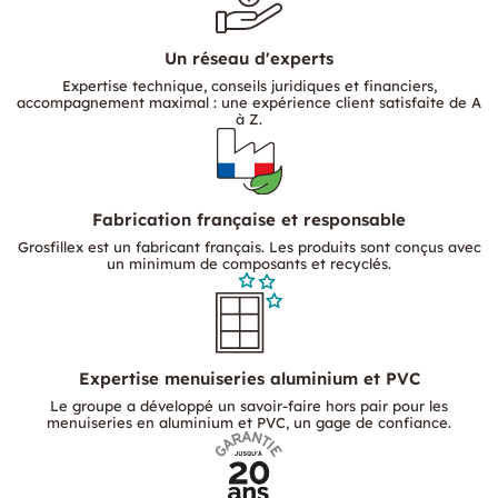
Votre espace conseil Dreux vous propose
aussi
Un réseau d'experts
Expertise technique, conseils juridiques et financiers,
accompagnement maximal : une expérience client satisfaite de A
MOTORISATION DE PORTAILS
PERSIENNES
à Z.
Motorisation de portails
Fabrication française et responsable
Grosfillex est un fabricant français. Les produits sont conçus avec
Que votre portail soit coulissant ou battant, nous saurons vous
un minimum de composants et recyclés.
proposer une solution pour le motoriser
Expertise menuiseries aluminium et PVC
Le groupe a développé un savoir-faire hors pair pour les
menuiseries en aluminium et PVC, un gage de confiance.