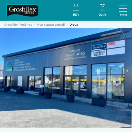
RDV
Devis
Menu
Grosfillex Fenêtres
Mon espace conseil
Dreux