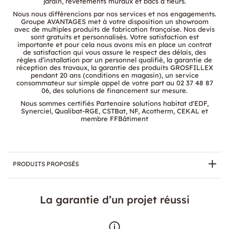
jardin, revêtements muraux et bacs à fleurs.
Nous nous différencions par nos services et nos engagements.
Groupe AVANTAGES met à votre disposition un showroom
avec de multiples produits de fabrication française. Nos devis
sont gratuits et personnalisés. Votre satisfaction est
importante et pour cela nous avons mis en place un contrat
de satisfaction qui vous assure le respect des délais, des
règles d’installation par un personnel qualifié, la garantie de
réception des travaux, la garantie des produits GROSFILLEX
pendant 20 ans (conditions en magasin), un service
consommateur sur simple appel de votre part au 02 37 48 87
06, des solutions de financement sur mesure.
Nous sommes certifiés Partenaire solutions habitat d'EDF,
Synerciel, Qualibat-RGE, CSTBat, NF, Acotherm, CEKAL et
membre FFBâtiment
PRODUITS PROPOSÉS
FENÊTRES
VOLETS
PORTES DE GARAGE
PORT
La garantie d’un projet réussi